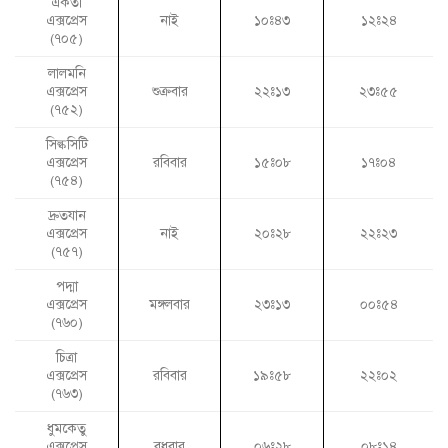
একতা
এক্সপ্রেস
নাই
১০ঃ৪৩
১২ঃ২৪
(৭০৫)
লালমনি
এক্সপ্রেস
শুক্রবার
২২ঃ১৩
২৩ঃ৫৫
(৭৫২)
সিল্কসিটি
এক্সপ্রেস
রবিবার
১৫ঃ০৮
১৭ঃ০৪
(৭৫৪)
দ্রুতযান
এক্সপ্রেস
নাই
২০ঃ২৮
২২ঃ২৩
(৭৫৭)
পদ্মা
এক্সপ্রেস
মঙ্গলবার
২৩ঃ১৩
০০ঃ৫৪
(৭৬০)
চিত্রা
এক্সপ্রেস
রবিবার
১৯ঃ৫৮
২২ঃ০২
(৭৬৩)
ধুমকেতু
এক্সপ্রেস
বুধবার
০৬ঃ২৮
০৮ঃ১৪