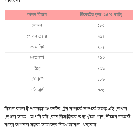
পারবেন।
আসন বিভাগ
টিকেটের মূল্য (১৫% ভ্যাট)
শোভন
১৮০
শোভন চেয়ার
২১৫
প্রথম সিট
২৮৫
প্রথম বার্থ
৪২৫
স্নিগ্ধা
৪০৯
এসি সিট
৪৮৯
এসি বার্থ
৭৩১
বিমান বন্দর টু শায়েস্তাগঞ্জ রুটের ট্রেন সম্পর্কে সম্পর্কে সমস্ত এই লেখায়
দেওয়া আছে। আপনি যদি কোন বিভ্রান্তিকর তথ্য খুঁজে পান, নীচের কমেন্ট
বাক্সে আপনার মন্তব্য আমাদের লিখে জানান। ধন্যবাদ।