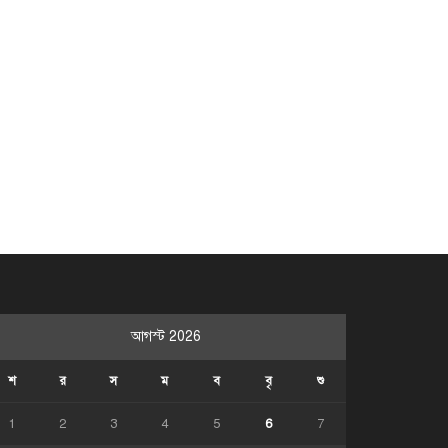
আগস্ট 2026
শ
র
স
ম
ব
বৃ
শু
1
2
3
4
5
6
7