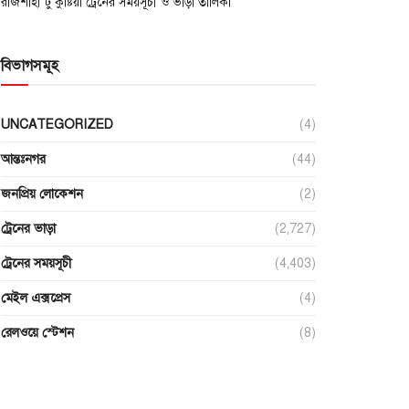
রাজশাহী টু কুষ্টিয়া ট্রেনের সময়সূচী ও ভাড়া তালিকা
বিভাগসমূহ
UNCATEGORIZED
(4)
আন্তঃনগর
(44)
জনপ্রিয় লোকেশন
(2)
ট্রেনের ভাড়া
(2,727)
ট্রেনের সময়সূচী
(4,403)
মেইল এক্সপ্রেস
(4)
রেলওয়ে স্টেশন
(8)