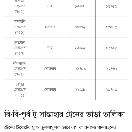
একতা
এক্সপ্রেস
নাই
১২ঃ৩৪
১৫ঃ৫৫
(৭০৫)
লালমনি
এক্সপ্রেস
শুক্রবার
০০ঃ০৫
০৩ঃ৪৫
(৭৫১)
দ্রুতযান
এক্সপ্রেস
নাই
২২ঃ৩৫
০১ঃ২৫
(৭৫৭)
নীলসাগর
এক্সপ্রেস
সোমবার
০৯ঃ০৯
১২ঃ৩০
(৭৬৫)
রংপুর
এক্সপ্রেস
সোমবার
১১ঃ৩৮
১৫ঃ০৩
(৭৭১)
বি-বি-পৃর্ব টু সান্তাহার ট্রেনের ভাড়া তালিকা
ট্রেনের টিকেটের মূল্য তুলনামূলক ভাবে বাস বা অন্যান্য যানবাহনের