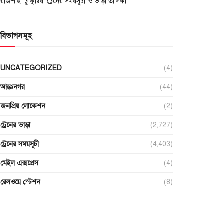
রাজশাহী টু কুষ্টিয়া ট্রেনের সময়সূচী ও ভাড়া তালিকা
বিভাগসমূহ
UNCATEGORIZED
(4)
আন্তঃনগর
(44)
জনপ্রিয় লোকেশন
(2)
ট্রেনের ভাড়া
(2,727)
ট্রেনের সময়সূচী
(4,403)
মেইল এক্সপ্রেস
(4)
রেলওয়ে স্টেশন
(8)