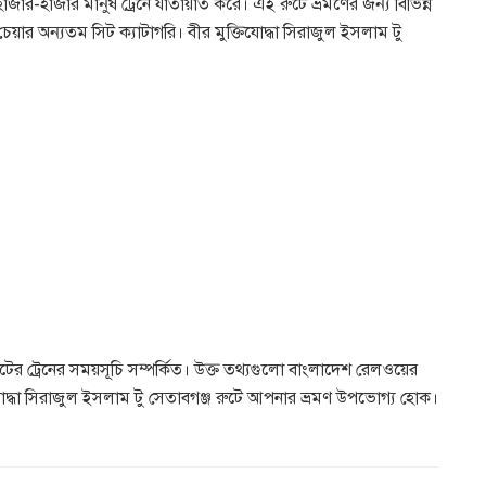
হাজার-হাজার মানুষ ট্রেনে যাতায়াত করে। এই রুটে ভ্রমণের জন্য বিভিন্ন
র অন্যতম সিট ক্যাটাগরি। বীর মুক্তিযোদ্ধা সিরাজুল ইসলাম টু
ুটের ট্রেনের সময়সূচি সম্পর্কিত। উক্ত তথ্যগুলো বাংলাদেশ রেলওয়ের
িযোদ্ধা সিরাজুল ইসলাম টু সেতাবগঞ্জ রুটে আপনার ভ্রমণ উপভোগ্য হোক।