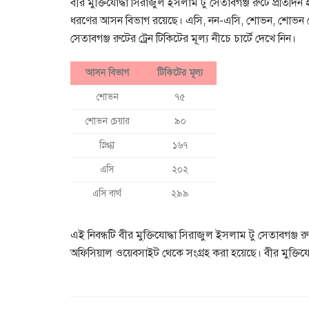
বীর মুক্তিযোদ্ধা সিরাজুল ইসলাম টু সেতাবগঞ্জ রুটে প্রতিদিন 
ধরণের আসন বিভাগ রয়েছে। এসি, নন-এসি, শোভন, শোভন চেয়া
সেতাবগঞ্জ রুটের ট্রেন টিকিটের মূল্য নীচে চার্টে দেখে নিন।
আসন বিভাগ
টিকিটের মূল্য
শোভন
৭৫
শোভন চেয়ার
৯০
স্নিগ্ধা
১৬৭
এসি
২০২
এসি বার্থ
২৯৯
এই নিবন্ধটি বীর মুক্তিযোদ্ধা সিরাজুল ইসলাম টু সেতাবগঞ্জ র
অফিসিয়াল ওয়েবসাইট থেকে সংগ্রহ করা হয়েছে। বীর মুক্ত