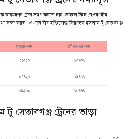
কে আন্তঃনগর ট্রেনে ভ্রমণ করতে চান, তাহলে নিচে দেওয়া বীর
তথ্য লক্ষ্য করুন। এখানে বীর মুক্তিযোদ্ধা সিরাজুল ইসলাম টু সেতাবগঞ্জ
ছাড়ায় সময়
পৌছানোর সময়
২১ঃ১০
২২ঃ৩২
০৭ঃ২০
০৯ঃ০১
০৯ঃ০০
১০ঃ৩৩
ম টু সেতাবগঞ্জ ট্রেনের ভাড়া