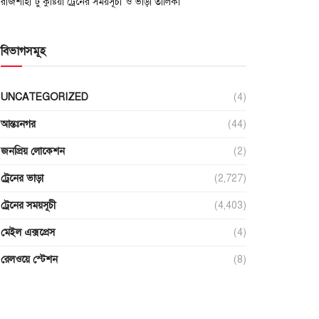
রাজশাহী টু কুষ্টিয়া ট্রেনের সময়সূচী ও ভাড়া তালিকা
বিভাগসমূহ
UNCATEGORIZED
(4)
আন্তঃনগর
(44)
জনপ্রিয় লোকেশন
(2)
ট্রেনের ভাড়া
(2,727)
ট্রেনের সময়সূচী
(4,403)
মেইল এক্সপ্রেস
(4)
রেলওয়ে স্টেশন
(8)