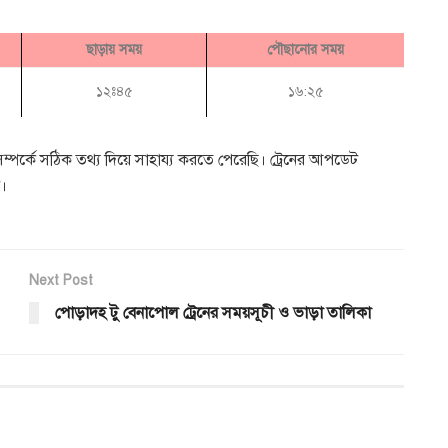
ছাড়ায় সময়
পৌছানোর সময়
১২ঃ৪৫
১৬:২৫
্পর্কে সঠিক তথ্য দিয়ে সাহায্য করতে পেরেছি। ট্রেনের আপডেট
দ।
Next Post
পোড়াদহ টু বেনাপোল ট্রেনের সময়সূচী ও ভাড়া তালিকা