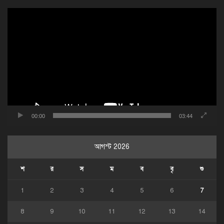
ভিডিও
প্লেয়ার
00:00
03:44
আগস্ট 2026
শ
র
স
ম
ব
বৃ
শু
1
2
3
4
5
6
7
8
9
10
11
12
13
14