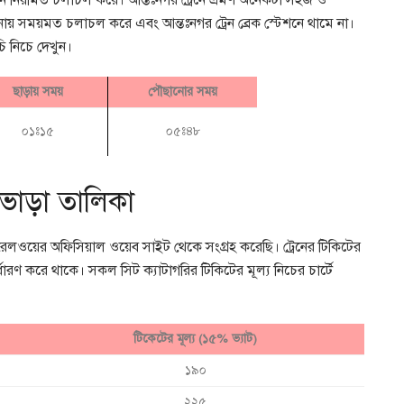
 ট্রেন নিয়মিত চলাচল করে। আন্তঃনগর ট্রেনে ভ্রমণ অনেকটা সহজ ও
নায় সময়মত চলাচল করে এবং আন্তঃনগর ট্রেন ব্রেক স্টেশনে থামে না।
চি নিচে দেখুন।
ছাড়ায় সময়
পৌছানোর সময়
০১ঃ১৫
০৫ঃ৪৮
র ভাড়া তালিকা
রা রেলওয়ের অফিসিয়াল ওয়েব সাইট থেকে সংগ্রহ করেছি। ট্রেনের টিকিটের
র্ধারণ করে থাকে। সকল সিট ক্যাটাগরির টিকিটের মূল্য নিচের চার্টে
টিকেটের মূল্য (১৫% ভ্যাট)
১৯০
২২৫