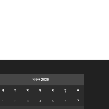
আগস্ট 2026
শ
র
স
ম
ব
বৃ
শু
1
2
3
4
5
6
7