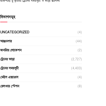
রাজশাহী টু কুষ্টিয়া ট্রেনের সময়সূচী ও ভাড়া তালিকা
বিভাগসমূহ
UNCATEGORIZED
(4)
আন্তঃনগর
(44)
জনপ্রিয় লোকেশন
(2)
ট্রেনের ভাড়া
(2,727)
ট্রেনের সময়সূচী
(4,403)
মেইল এক্সপ্রেস
(4)
রেলওয়ে স্টেশন
(8)