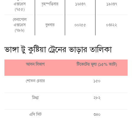
এক্সপ্রেস
বৃহস্পতিবার
১৬ঃ৩৭
১৯ঃ৩৭
(৭৫৫)
বেনাপোল
এক্সপ্রেস
বুধবার
০০ঃ৫৫
০৩ঃ২২
(৭৯৬)
ভাঙ্গা টু কুষ্টিয়া ট্রেনের ভাড়ার তালিকা
আসন বিভাগ
টিকেটের মূল্য (১৫% ভ্যাট)
শোভন চেয়ার
১৫০
স্নিগ্ধা
২৮২
এসি সিট
৩৪০