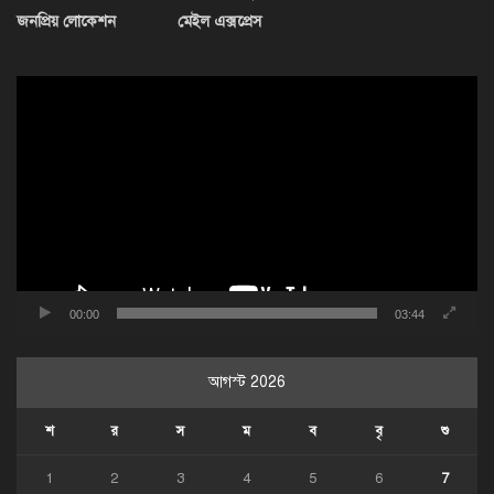
জনপ্রিয় লোকেশন
মেইল এক্সপ্রেস
ভিডিও
প্লেয়ার
00:00
03:44
আগস্ট 2026
শ
র
স
ম
ব
বৃ
শু
1
2
3
4
5
6
7