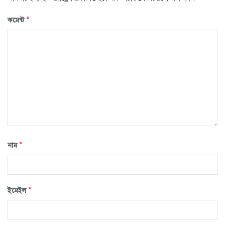
*
কমেন্ট
*
নাম
*
ইমেইল