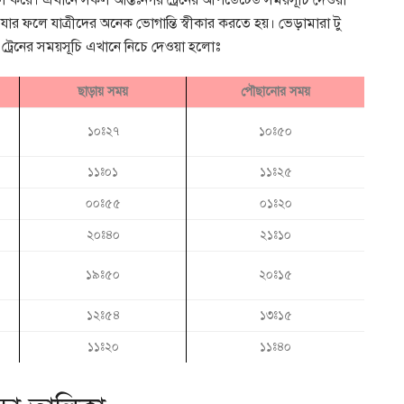
চলাচল করে। এখানে সকল আন্তঃনগর ট্রেনের আপডেটেড সময়সূচি দেওয়া
যার ফলে যাত্রীদের অনেক ভোগান্তি স্বীকার করতে হয়। ভেড়ামারা টু
কল ট্রেনের সময়সূচি এখানে নিচে দেওয়া হলোঃ
ছাড়ায় সময়
পৌছানোর সময়
১০ঃ২৭
১০ঃ৫০
১১ঃ০১
১১ঃ২৫
০০ঃ৫৫
০১ঃ২০
২০ঃ৪০
২১ঃ১০
১৯ঃ৫০
২০ঃ১৫
১২ঃ৫৪
১৩ঃ১৫
১১ঃ২০
১১ঃ৪০