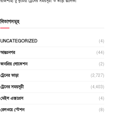
রাজশাহী টু কুষ্টিয়া ট্রেনের সময়সূচী ও ভাড়া তালিকা
বিভাগসমূহ
UNCATEGORIZED
(4)
আন্তঃনগর
(44)
জনপ্রিয় লোকেশন
(2)
ট্রেনের ভাড়া
(2,727)
ট্রেনের সময়সূচী
(4,403)
মেইল এক্সপ্রেস
(4)
রেলওয়ে স্টেশন
(8)