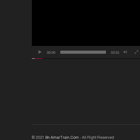
প্লেয়ার
00:00
03:01
© 2021
Bn.AmarTrain.Com
- All Right Reserved