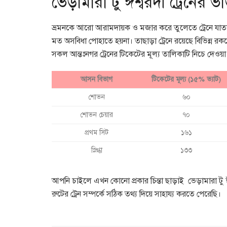
ভেড়ামারা টু ঈশ্বরদী ট্রেনের 
ভ্রমনকে আরো আরামদায়ক ও মজার করে তুলেতে ট্রেনে যাতায়াত ক
মত অসবিধা পোহাতে হয়না। তাছাড়া ট্রেনে রয়েছে বিভিন্ন রকম
সকল আন্তঃনগর ট্রেনের টিকেটের মূল্য তালিকাটি নিচে দেওয়
আসন বিভাগ
টিকেটের মূল্য (১৫% ভ্যাট)
শোভন
৬০
শোভন চেয়ার
৭০
প্রথম সিট
১৬১
স্নিগ্ধা
১৩৩
আপনি চাইলে এখন কোনো প্রকার চিন্তা ছাড়াই ভেড়ামারা ট
রুটের ট্রেন সম্পর্কে সঠিক তথ্য দিয়ে সাহায্য করতে পেরেছি।