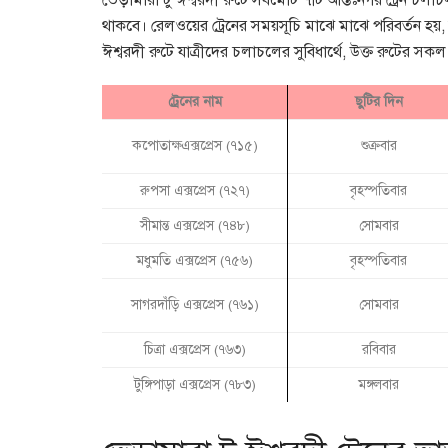
ভেড়ামারা টু ঈশ্বরদী রুটে সর্বমোট ৭টি আন্তঃনগর ট্রেন 
থাকবে। রেলওয়ের ট্রেনের সময়সূচি মাঝে মাঝে পরিবর্তন হয়, 
ঈশ্বরদী রুটে যাত্রীদের চলাচলের সুবিধার্থে, উক্ত রুটের স
ট্রেনের নাম
ছুটির দিন
কপোতাক্ষএক্সপ্রেস (৭১৫)
শুক্রবার
রুপসা এক্সপ্রেস (৭২৭)
বৃহস্পতিবার
সীমান্ত এক্সপ্রেস (৭৪৮)
সোমবার
মধুমতি এক্সপ্রেস (৭৫৬)
বৃহস্পতিবার
সাগরদাঁড়ি এক্সপ্রেস (৭৬১)
সোমবার
চিত্রা এক্সপ্রেস (৭৬৩)
রবিবার
টুঙ্গিপাড়া এক্সপ্রেস (৭৮৩)
মঙ্গলবার