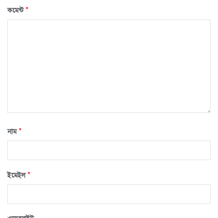
*
কমেন্ট
*
নাম
*
ইমেইল