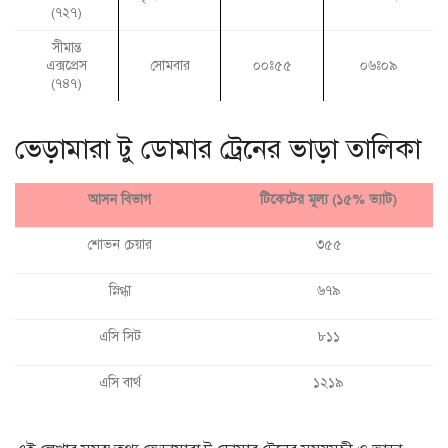
(৭২৭)
সীমান্ত
এক্সপ্রেস
সোমবার
০০ঃ৫৫
০৬ঃ০৯
(৭৪৭)
ভেড়ামারা টু ডোমার ট্রেনের ভাড়া তালিকা
আসন বিভাগ
টিকেটের মূল্য (১৫% ভ্যাট)
শোভন চেয়ার
৩৫৫
স্নিগ্ধা
৬৭৯
এসি সিট
৮১১
এসি বার্থ
১২১৯