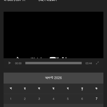
ভিডিও
প্লেয়ার
00:00
03:44
আগস্ট 2026
শ
র
স
ম
ব
বৃ
শু
1
2
3
4
5
6
7