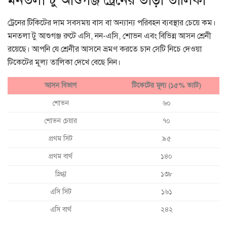
মনতলা টু আশুগঞ্জ ট্রেনের ভাড়া তালিকা
ট্রেনের টিকিটের দাম সবসময় বাস বা অন্যান্য পরিবহন ব্যবস্থার চেয়ে কম।
মনতলা টু আশুগঞ্জ রুটে এসি, নন-এসি, শোভন এবং বিভিন্ন আসন শ্রেনী
রয়েছে। আপনি যে শ্রেনীর আসনে ভ্রমণ করতে চান সেটি নিচে দেওয়া
টিকেটের মূল্য তালিকা দেখে বেছে নিন।
আসন বিভাগ
টিকেটের মূল্য (১৫% ভ্যাট)
শোভন
৬০
শোভন চেয়ার
৭০
প্রথম সিট
৯৫
প্রথম বার্থ
১৪০
স্নিগ্ধা
১৩৮
এসি সিট
১৬১
এসি বার্থ
২৪২