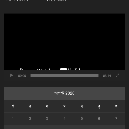
ভিডিও
প্লেয়ার
00:00
03:44
আগস্ট 2026
শ
র
স
ম
ব
বৃ
শু
1
2
3
4
5
6
7