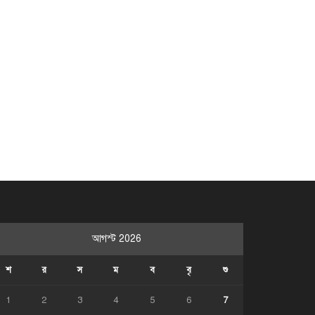
আগস্ট 2026
শ
র
স
ম
ব
বৃ
শু
1
2
3
4
5
6
7