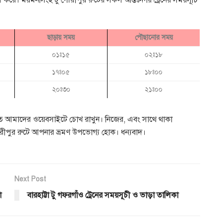
ল করে। ময়মনসিংহ টু গৌরীপুর রুটের সকল আন্তঃনগর ট্রেনের সময়সূচি
ছাড়ায় সময়
পৌছানোর সময়
০১ঃ১৫
০২ঃ১৮
১৭ঃ০৫
১৮ঃ০০
২০ঃ৩০
২১ঃ০০
ানতে আমাদের ওয়েবসাইটে চোখ রাখুন। নিজের, এবং সাথে থাকা
গৌরীপুর রুটে আপনার ভ্রমণ উপভোগ্য হোক। ধন্যবাদ।
Next Post
া
বারহাট্টা টু গফরগাঁও ট্রেনের সময়সূচী ও ভাড়া তালিকা