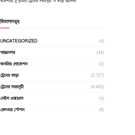
রাজশাহী টু কুষ্টিয়া ট্রেনের সময়সূচী ও ভাড়া তালিকা
বিভাগসমূহ
UNCATEGORIZED
(4)
আন্তঃনগর
(44)
জনপ্রিয় লোকেশন
(2)
ট্রেনের ভাড়া
(2,727)
ট্রেনের সময়সূচী
(4,403)
মেইল এক্সপ্রেস
(4)
রেলওয়ে স্টেশন
(8)