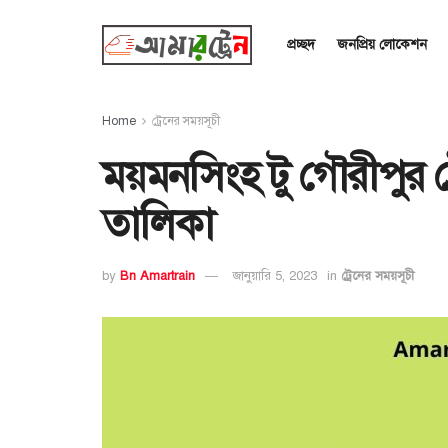
প্রচ্ছদ
জনপ্রিয় লোকেশন
Home
ট্রেনের সময়সূচী
ময়মনসিংহ টু গৌরীপুর ট
তালিকা
by
Bn Amartrain
জানুয়ারি 5, 2023
in
ট্রেনের সময়সূচী