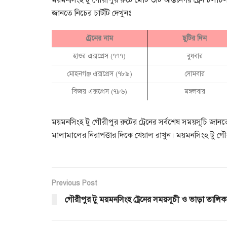
ময়মনসিংহ টু গৌরীপুর রুটে মোট ৩টি আন্তঃনগর ট্রেন চলাচ
জানতে নিচের চার্টটি দেখুনঃ
ট্রেনের নাম
ছুটির দিন
হাওর এক্সপ্রেস (৭৭৭)
বুধবার
মোহনগঞ্জ এক্সপ্রেস (৭৮৯)
সোমবার
বিজয় এক্সপ্রেস (৭৮৬)
মঙ্গলবার
ময়মনসিংহ টু গৌরীপুর রুটের ট্রেনের সর্বশেষ সময়সূচি জ
মালামালের নিরাপত্তার দিকে খেয়াল রাখুন। ময়মনসিংহ টু 
Previous Post
গৌরীপুর টু ময়মনসিংহ ট্রেনের সময়সূচী ও ভাড়া তালিক