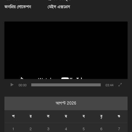
জনপ্রিয় লোকেশন
মেইল এক্সপ্রেস
ভিডিও
প্লেয়ার
00:00
03:44
আগস্ট 2026
শ
র
স
ম
ব
বৃ
শু
1
2
3
4
5
6
7