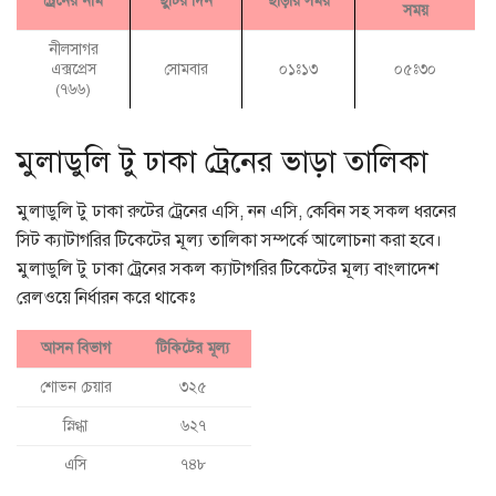
ট্রেনের নাম
ছুটির দিন
ছাড়ায় সময়
সময়
নীলসাগর
এক্সপ্রেস
সোমবার
০১ঃ১৩
০৫ঃ৩০
(৭৬৬)
মুলাডুলি টু ঢাকা ট্রেনের ভাড়া তালিকা
মুলাডুলি টু ঢাকা রুটের ট্রেনের এসি, নন এসি, কেবিন সহ সকল ধরনের
সিট ক্যাটাগরির টিকেটের মূল্য তালিকা সম্পর্কে আলোচনা করা হবে।
মুলাডুলি টু ঢাকা ট্রেনের সকল ক্যাটাগরির টিকেটের মূল্য বাংলাদেশ
রেলওয়ে নির্ধারন করে থাকেঃ
আসন বিভাগ
টিকিটের মূল্য
শোভন চেয়ার
৩২৫
স্নিগ্ধা
৬২৭
এসি
৭৪৮