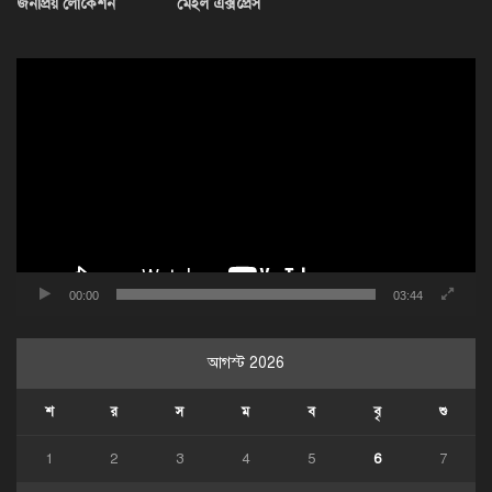
জনপ্রিয় লোকেশন
মেইল এক্সপ্রেস
ভিডিও
প্লেয়ার
00:00
03:44
আগস্ট 2026
শ
র
স
ম
ব
বৃ
শু
1
2
3
4
5
6
7