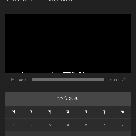
ভিডিও
প্লেয়ার
00:00
03:44
আগস্ট 2026
শ
র
স
ম
ব
বৃ
শু
1
2
3
4
5
6
7