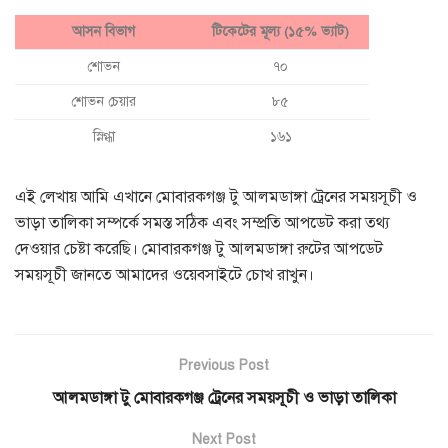
আসন বিভাগ
টিকেটের মূল্য (১৫% ভ্যাট)
শোভন
৭০
শোভন চেয়ার
৮৫
স্নিগ্ধা
১৬১
এই লেখায় আমি এখানে মোবারকগঞ্জ টু আলমডাঙ্গা ট্রেনের সময়সূচী ও
ভাড়া তালিকা সম্পর্কে সমস্ত সঠিক এবং সম্প্রতি আপডেট করা তথ্য
দেওয়ার চেষ্টা করেছি। মোবারকগঞ্জ টু আলমডাঙ্গা রুটের আপডেট
সময়সূচী জানতে আমাদের ওয়েবসাইটে চোখ রাখুন।
Previous Post
আলমডাঙ্গা টু মোবারকগঞ্জ ট্রেনের সময়সূচী ও ভাড়া তালিকা
Next Post