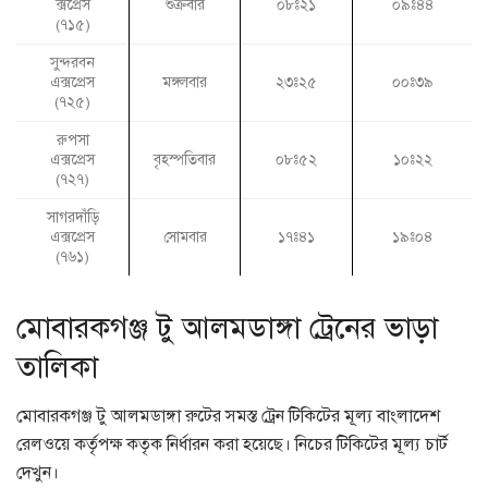
ক্সপ্রেস
শুক্রবার
০৮ঃ২১
০৯ঃ৪৪
(৭১৫)
সুন্দরবন
এক্সপ্রেস
মঙ্গলবার
২৩ঃ২৫
০০ঃ৩৯
(৭২৫)
রুপসা
এক্সপ্রেস
বৃহস্পতিবার
০৮ঃ৫২
১০ঃ২২
(৭২৭)
সাগরদাঁড়ি
এক্সপ্রেস
সোমবার
১৭ঃ৪১
১৯ঃ০৪
(৭৬১)
মোবারকগঞ্জ টু আলমডাঙ্গা ট্রেনের ভাড়া
তালিকা
মোবারকগঞ্জ টু আলমডাঙ্গা রুটের সমস্ত ট্রেন টিকিটের মূল্য বাংলাদেশ
রেলওয়ে কর্তৃপক্ষ কতৃক নির্ধারন করা হয়েছে। নিচের টিকিটের মূল্য চার্ট
দেখুন।