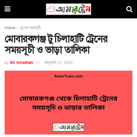
Home
ট্রেনের সময়সূচী
মোবারকগঞ্জ টু চিলাহাটি ট্রেনের
সময়সূচী ও ভাড়া তালিকা
by
Bn Amartrain
জানুয়ারি 21, 2025