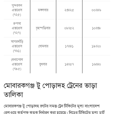
সুন্দরবন
এক্সপ্রেস
মঙ্গলবার
২৩ঃ২৫
০০ঃ৪৬
(৭২৫)
রুপসা
এক্সপ্রেস
বৃহস্পতিবার
০৮ঃ৫২
১০ঃ৩৮
(৭২৭)
সাগরদাঁড়ি
এক্সপ্রেস
সোমবার
১৭ঃ৪১
১৯ঃ২০
(৭৬১)
বেনাপোল
এক্সপ্রেস
বুধবার
১৪ঃ৫৭
১৬ঃ৪০
(৭৯৫)
মোবারকগঞ্জ টু পোড়াদহ ট্রেনের ভাড়া
তালিকা
মোবারকগঞ্জ টু পোড়াদহ রুটের সমস্ত ট্রেন টিকিটের মূল্য বাংলাদেশ
রেলওয়ে কর্তৃপক্ষ কতৃক নির্ধারন করা হয়েছে। নিচের টিকিটের মূল্য চার্ট