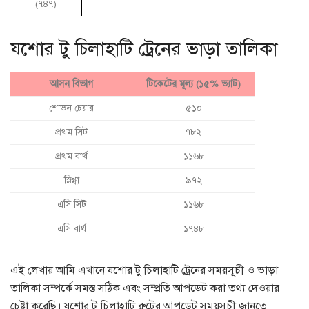
(৭৪৭)
যশোর টু চিলাহাটি ট্রেনের ভাড়া তালিকা
আসন বিভাগ
টিকেটের মূল্য (১৫% ভ্যাট)
শোভন চেয়ার
৫১০
প্রথম সিট
৭৮২
প্রথম বার্থ
১১৬৮
স্নিগ্ধা
৯৭২
এসি সিট
১১৬৮
এসি বার্থ
১৭৪৮
এই লেখায় আমি এখানে যশোর টু চিলাহাটি ট্রেনের সময়সূচী ও ভাড়া
তালিকা সম্পর্কে সমস্ত সঠিক এবং সম্প্রতি আপডেট করা তথ্য দেওয়ার
চেষ্টা করেছি। যশোর টু চিলাহাটি রুটের আপডেট সময়সূচী জানতে