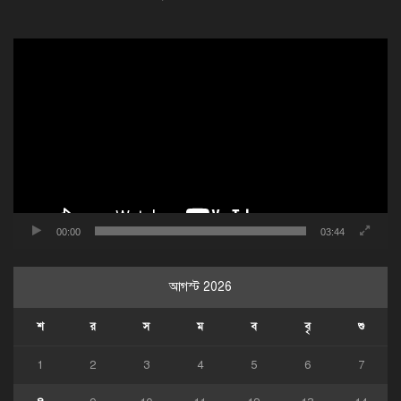
ভিডিও
প্লেয়ার
00:00
03:44
আগস্ট 2026
শ
র
স
ম
ব
বৃ
শু
1
2
3
4
5
6
7