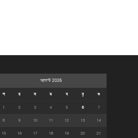
আগস্ট 2026
শ
র
স
ম
ব
বৃ
শু
1
2
3
4
5
6
7
8
9
10
11
12
13
14
15
16
17
18
19
20
21