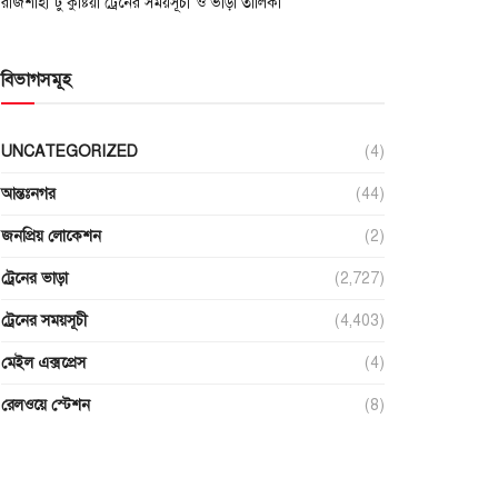
রাজশাহী টু কুষ্টিয়া ট্রেনের সময়সূচী ও ভাড়া তালিকা
বিভাগসমূহ
UNCATEGORIZED
(4)
আন্তঃনগর
(44)
জনপ্রিয় লোকেশন
(2)
ট্রেনের ভাড়া
(2,727)
ট্রেনের সময়সূচী
(4,403)
মেইল এক্সপ্রেস
(4)
রেলওয়ে স্টেশন
(8)