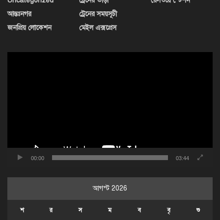
Uncategorized
ট্রেনের ভাড়া
রেলওয়ে স্টেশন
আন্তঃনগর
ট্রেনের সময়সূচী
জনপ্রিয় লোকেশন
মেইল এক্সপ্রেস
ভিডিও
প্লেয়ার
00:00
03:44
আগস্ট 2026
শ
র
স
ম
ব
বৃ
শু