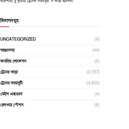
রাজশাহী টু কুষ্টিয়া ট্রেনের সময়সূচী ও ভাড়া তালিকা
বিভাগসমূহ
UNCATEGORIZED
(4)
আন্তঃনগর
(44)
জনপ্রিয় লোকেশন
(2)
ট্রেনের ভাড়া
(2,727)
ট্রেনের সময়সূচী
(4,403)
মেইল এক্সপ্রেস
(4)
রেলওয়ে স্টেশন
(8)