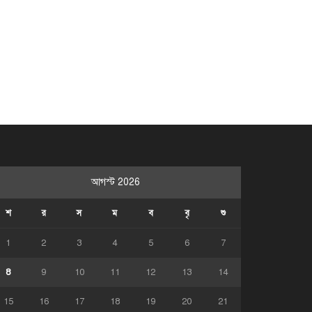
আগস্ট 2026
শ
র
স
ম
ব
বৃ
শু
1
2
3
4
5
6
7
8
9
10
11
12
13
14
15
16
17
18
19
20
21