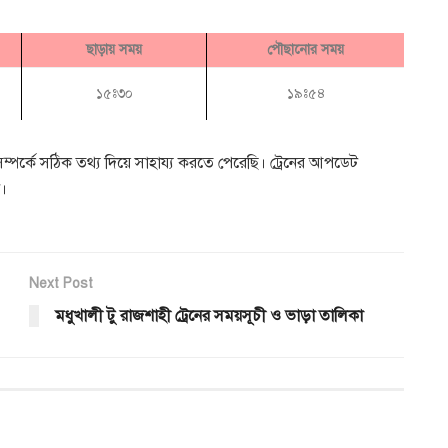
ছাড়ায় সময়
পৌছানোর সময়
১৫ঃ৩০
১৯ঃ৫৪
্পর্কে সঠিক তথ্য দিয়ে সাহায্য করতে পেরেছি। ট্রেনের আপডেট
দ।
Next Post
মধুখালী টু রাজশাহী ট্রেনের সময়সূচী ও ভাড়া তালিকা