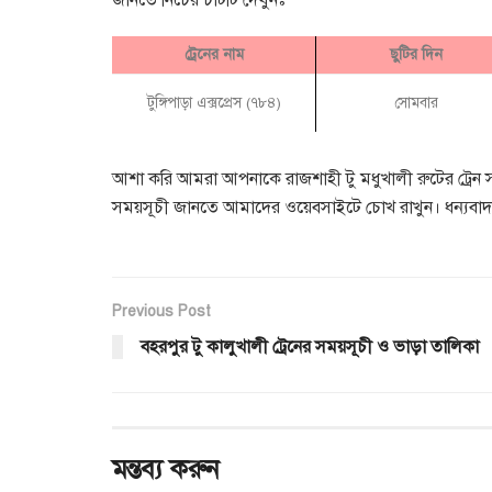
জানতে নিচের চার্টটি দেখুনঃ
ট্রেনের নাম
ছুটির দিন
টুঙ্গিপাড়া এক্সপ্রেস (৭৮৪)
সোমবার
আশা করি আমরা আপনাকে রাজশাহী টু মধুখালী রুটের ট্রেন সম
সময়সূচী জানতে আমাদের ওয়েবসাইটে চোখ রাখুন। ধন্যবা
Previous Post
বহরপুর টু কালুখালী ট্রেনের সময়সূচী ও ভাড়া তালিকা
মন্তব্য করুন