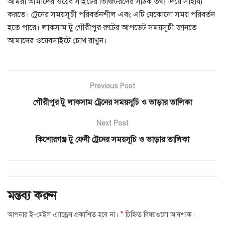
আমরা আমাদের ওয়েব সাইটের ভিজিটরদের সঠিক তথ্য দিয়ে সাহায্য
করতে। ট্রেনের সময়সূচী পরিবর্তনশীল এবং এটি যেকোনো সময় পরিবর্তন
হতে পারে। লাকসাম টু গৌরীপুর রুটের আপডেট সময়সূচী জানতে
আমাদের ওয়েবসাইটে চোখ রাখুন।
Previous Post
গৌরীপুর টু লাকসাম ট্রেনের সময়সূচি ও ভাড়ার তালিকা
Next Post
কিশোরগঞ্জ টু ফেনী ট্রেনের সময়সূচি ও ভাড়ার তালিকা
মন্তব্য করুন
*
আপনার ই-মেইল এ্যাড্রেস প্রকাশিত হবে না।
চিহ্নিত বিষয়গুলো আবশ্যক।