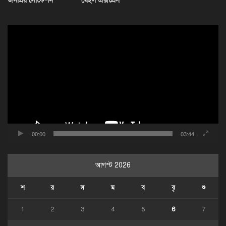
জনপ্রিয় লোকেশন
মেইল এক্সপ্রেস
ভিডিও
প্লেয়ার
00:00
03:44
আগস্ট 2026
শ
র
স
ম
ব
বৃ
শু
1
2
3
4
5
6
7