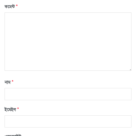
*
কমেন্ট
*
নাম
*
ইমেইল