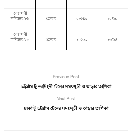
)
নোয়াখালী
কমিউটর(৮৬
শুক্রবার
০৮ঃ৩০
১০ঃ১০
)
নোয়াখালী
কমিউটর(৮৮
শুক্রবার
১৫ঃ০০
১৬ঃ১৪
)
Previous Post
চট্রগ্রাম টু নরসিংদী ট্রেনের সময়সূচী ও ভাড়ার তালিকা
Next Post
ঢাকা টু চট্রগ্রাম ট্রেনের সময়সূচী ও ভাড়ার তালিকা