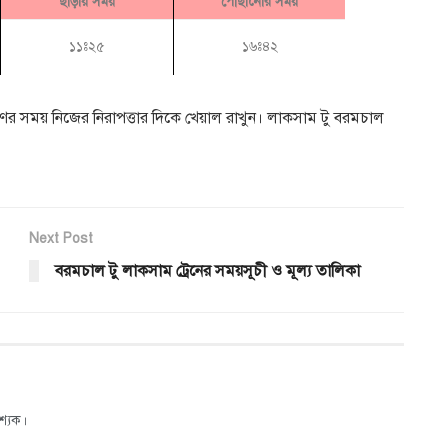
ছাড়ায় সময়
পৌছানোর সময়
১১ঃ২৫
১৬ঃ৪২
মণের সময় নিজের নিরাপত্তার দিকে খেয়াল রাখুন। লাকসাম টু বরমচাল
Next Post
বরমচাল টু লাকসাম ট্রেনের সময়সূচী ও মূল্য তালিকা
শ্যক।