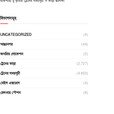
রাজশাহী টু কুষ্টিয়া ট্রেনের সময়সূচী ও ভাড়া তালিকা
বিভাগসমূহ
UNCATEGORIZED
(4)
আন্তঃনগর
(44)
জনপ্রিয় লোকেশন
(2)
ট্রেনের ভাড়া
(2,727)
ট্রেনের সময়সূচী
(4,403)
মেইল এক্সপ্রেস
(4)
রেলওয়ে স্টেশন
(8)