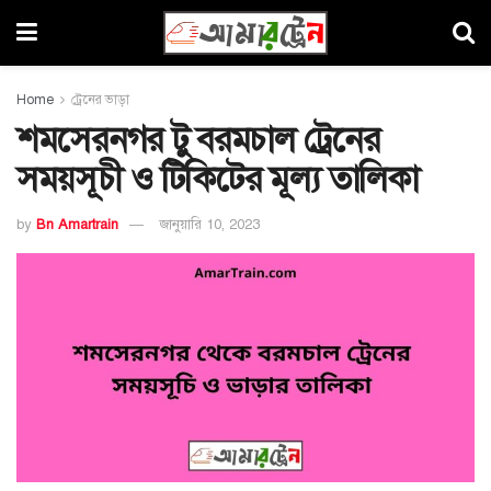
Home
ট্রেনের ভাড়া
শমসেরনগর টু বরমচাল ট্রেনের
সময়সূচী ও টিকিটের মূল্য তালিকা
by
Bn Amartrain
জানুয়ারি 10, 2023