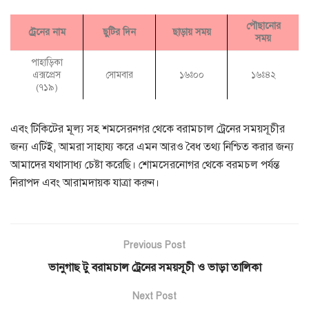
পৌছানোর
ট্রেনের নাম
ছুটির দিন
ছাড়ায় সময়
সময়
পাহাড়িকা
এক্সপ্রেস
সোমবার
১৬ঃ০০
১৬ঃ৪২
(৭১৯)
এবং টিকিটের মূল্য সহ শমসেরনগর থেকে বরামচাল ট্রেনের সময়সূচীর
জন্য এটিই, আমরা সাহায্য করে এমন আরও বৈধ তথ্য নিশ্চিত করার জন্য
আমাদের যথাসাধ্য চেষ্টা করেছি। শোমসেরনোগর থেকে বরমচল পর্যন্ত
নিরাপদ এবং আরামদায়ক যাত্রা করুন।
Previous Post
ভানুগাছ টু বরামচাল ট্রেনের সময়সূচী ও ভাড়া তালিকা
Next Post