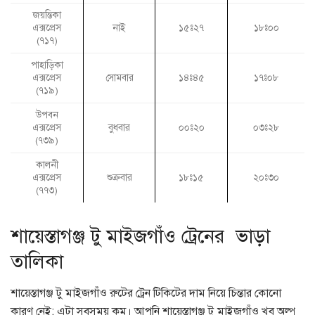
জয়ন্তিকা
এক্সপ্রেস
নাই
১৫ঃ২৭
১৮ঃ০০
(৭১৭)
পাহাড়িকা
এক্সপ্রেস
সোমবার
১৪ঃ৪৫
১৭ঃ০৮
(৭১৯)
উপবন
এক্সপ্রেস
বুধবার
০০ঃ২০
০৩ঃ২৮
(৭৩৯)
কালনী
এক্সপ্রেস
শুক্রবার
১৮ঃ১৫
২০ঃ৩০
(৭৭৩)
শায়েস্তাগঞ্জ টু মাইজগাঁও ট্রেনের ভাড়া
তালিকা
শায়েস্তাগঞ্জ টু মাইজগাঁও রুটের ট্রেন টিকিটের দাম নিয়ে চিন্তার কোনো
কারণ নেই; এটা সবসময় কম। আপনি শায়েস্তাগঞ্জ টু মাইজগাঁও খুব অল্প