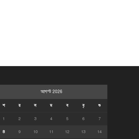
আগস্ট 2026
শ
র
স
ম
ব
বৃ
শু
1
2
3
4
5
6
7
8
9
10
11
12
13
14