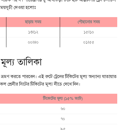
বে সঠিক পছন্দ। শায়েস্তাগঞ্জ টু আখাউড়া রুটে ২টি আন্তঃনগর ট্রেন চলাচল
 সময়সূচী দেওয়া হলোঃ
ছাড়ায় সময়
পৌছানোর সময়
১৩ঃ১২
১৫ঃ১০
০০ঃ৪০
০১ঃ৫৫
 মূল্য তালিকা
 ভ্রমণ করতে পারবেন। এই রুটে ট্রেনের টিকিটের মূল্য অন্যান্য যাতায়াত
র সকল শ্রেনীর সিটের টিকিটের মূল্য নীচে দেখে নিন।
টিকেটের মূল্য (১৫% ভ্যাট)
৬০
৭০
৯৫