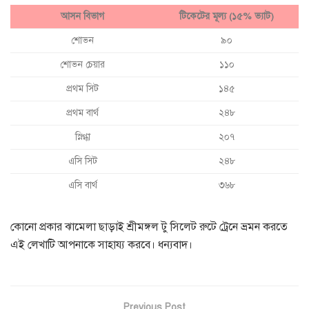
আসন বিভাগ
টিকেটের মূল্য (১৫% ভ্যাট)
শোভন
৯০
শোভন চেয়ার
১১০
প্রথম সিট
১৪৫
প্রথম বার্থ
২৪৮
স্নিগ্ধা
২০৭
এসি সিট
২৪৮
এসি বার্থ
৩৬৮
কোনো প্রকার ঝামেলা ছাড়াই শ্রীমঙ্গল টু সিলেট রুটে ট্রেনে ভ্রমন করতে
এই লেখাটি আপনাকে সাহায্য করবে। ধন্যবাদ।
Previous Post