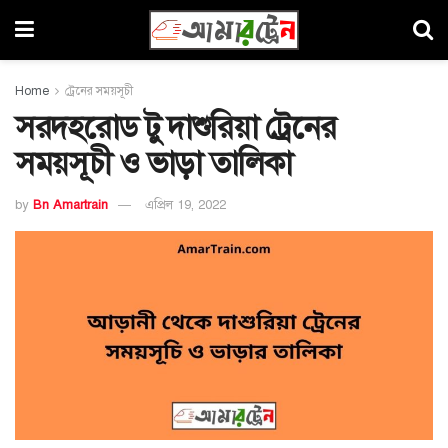
Home
ট্রেনের সময়সূচী
সরদহরোড টু দাশুরিয়া ট্রেনের
সময়সূচী ও ভাড়া তালিকা
by
Bn Amartrain
এপ্রিল 19, 2022