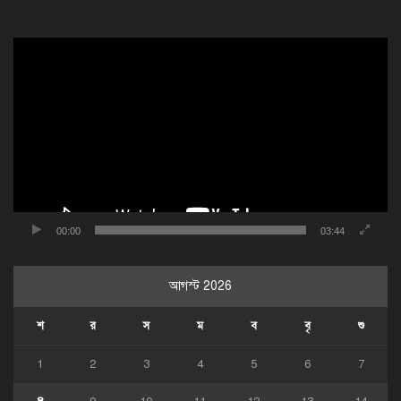
ভিডিও
প্লেয়ার
00:00
03:44
আগস্ট 2026
শ
র
স
ম
ব
বৃ
শু
1
2
3
4
5
6
7