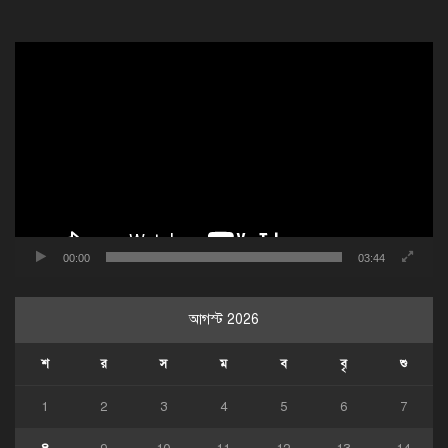
ভিডিও
প্লেয়ার
00:00
03:44
আগস্ট 2026
শ
র
স
ম
ব
বৃ
শু
1
2
3
4
5
6
7