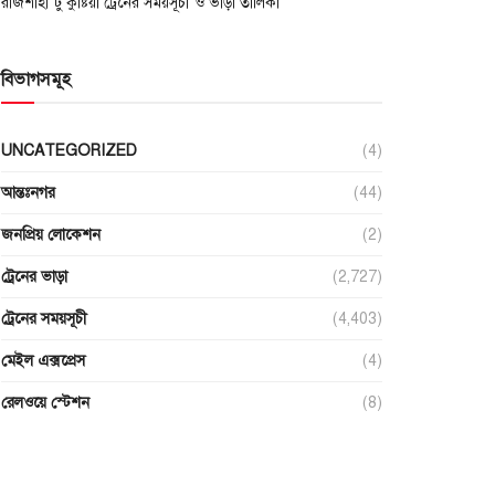
রাজশাহী টু কুষ্টিয়া ট্রেনের সময়সূচী ও ভাড়া তালিকা
বিভাগসমূহ
UNCATEGORIZED
(4)
আন্তঃনগর
(44)
জনপ্রিয় লোকেশন
(2)
ট্রেনের ভাড়া
(2,727)
ট্রেনের সময়সূচী
(4,403)
মেইল এক্সপ্রেস
(4)
রেলওয়ে স্টেশন
(8)