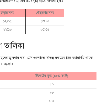
্ত আন্তঃনগর ট্রেনের সময়সূচী নীচে দেওয়া হলঃ
ছাড়ায় সময়
পৌছানোর সময়
১২ঃ০৫
১৩ঃ৪০
২২ঃ১৫
২৩ঃ৩৫
াড়া তালিকা
বাহনের তুলনায় কম। ট্রেন গুলোতে বিভিন্ন রকমের সিট ক্যারাগটি থাকে।
েওয়া হলোঃ
টিকেটের মূল্য (১৫% ভ্যাট)
৮০
৯৫
১৭৯