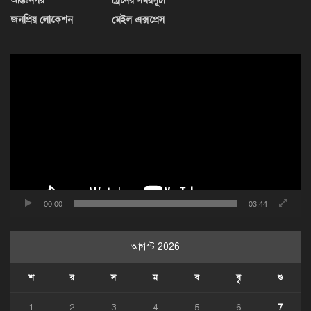
আন্তঃনগর
ট্রেনের সময়সূচী
জনপ্রিয় লোকেশন
মেইল এক্সপ্রেস
ভিডিও
প্লেয়ার
00:00
03:44
আগস্ট 2026
শ
র
স
ম
ব
বৃ
শু
1
2
3
4
5
6
7