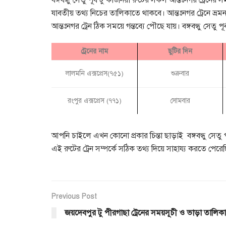
বঙ্গবন্ধু সেতু পূর্ব টু কাউনিয়া রুটের সকল আন্তঃনগর ট্রেন
যাবতীয় তথ্য নিচের তালিকাতে থাকবে। আন্তঃনগর ট্রেনে ভ্
আন্তঃনগর ট্রেন ঠিক সময়ে গন্তব্যে পৌছে যায়। বঙ্গবন্ধু সেতু পূ
ট্রেনের নাম
ছুটির দিন
লালমনি এক্সপ্রেস(৭৫১)
শুক্রবার
রংপুর এক্সপ্রেস (৭৭১)
সোমবার
আপনি চাইলে এখন কোনো প্রকার চিন্তা ছাড়াই বঙ্গবন্ধু সেতু 
এই রুটের ট্রেন সম্পর্কে সঠিক তথ্য দিয়ে সাহায্য করতে পেরে
Previous Post
জয়দেবপুর টু পীরগাছা ট্রেনের সময়সূচী ও ভাড়া তালিকা