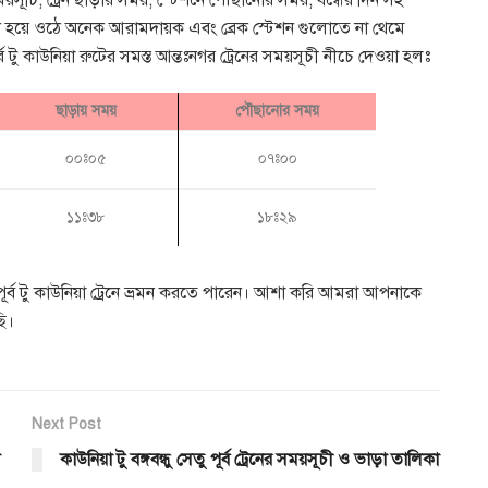
ের সময়সূচি, ট্রেন ছাড়ার সময়, স্টেশনে পৌছানোর সময়, বন্ধের দিন সহ
রমন হয়ে ওঠে অনেক আরামদায়ক এবং ব্রেক স্টেশন গুলোতে না থেমে
র্ব টু কাউনিয়া রুটের সমস্ত আন্তঃনগর ট্রেনের সময়সূচী নীচে দেওয়া হলঃ
ছাড়ায় সময়
পৌছানোর সময়
০০ঃ০৫
০৭ঃ০০
১১ঃ৩৮
১৮ঃ২৯
পূর্ব টু কাউনিয়া ট্রেনে ভ্রমন করতে পারেন। আশা করি আমরা আপনাকে
ছি।
Next Post
কাউনিয়া টু বঙ্গবন্ধু সেতু পূর্ব ট্রেনের সময়সূচী ও ভাড়া তালিকা