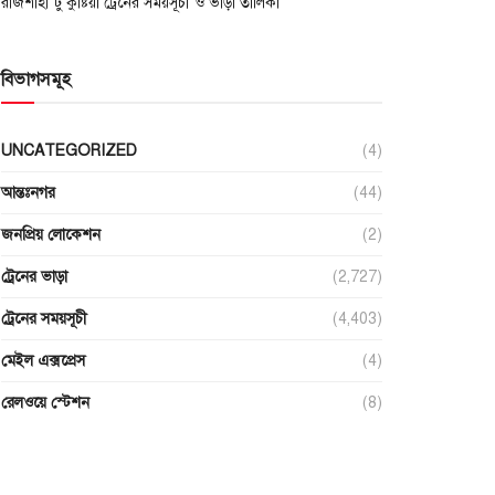
রাজশাহী টু কুষ্টিয়া ট্রেনের সময়সূচী ও ভাড়া তালিকা
বিভাগসমূহ
UNCATEGORIZED
(4)
আন্তঃনগর
(44)
জনপ্রিয় লোকেশন
(2)
ট্রেনের ভাড়া
(2,727)
ট্রেনের সময়সূচী
(4,403)
মেইল এক্সপ্রেস
(4)
রেলওয়ে স্টেশন
(8)