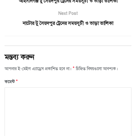
আহসানগঞ্জ টু সৈয়দপুর ট্রেনের সময়সূচী ও ভাড়া তালিকা
Next Post
নাটোর টু সৈয়দপুর ট্রেনের সময়সূচী ও ভাড়া তালিকা
মন্তব্য করুন
*
আপনার ই-মেইল এ্যাড্রেস প্রকাশিত হবে না।
চিহ্নিত বিষয়গুলো আবশ্যক।
*
কমেন্ট