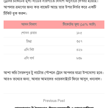
ট্রেনের টিকিটের মূল্য নীচের সারণীতে বিভাগ অনুসারে দেওয়া হয়েছে।
আপনার ভ্রমণের জন্য কত বাজেট আছে তার উপর নির্ভর করে একটি
টিকিট বুক করুন।
আসন বিভাগ
টিকেটের মূল্য (১৫% ভ্যাট)
শোভন চেয়ার
১৮৫
স্নিগ্ধা
৩৫৭
এসি সিট
৪২৬
এসি বার্থ
৬৩৯
আশা করি সৈয়দপুর টু নাটোর স্টেশনে ট্রেনে আপনার যাত্রা উপভোগ্য হবে।
আরও তথ্যের জন্য, আবার আমাদের ওয়েবসাইটে ফিরে আসুন, ধন্যবাদ।
Previous Post