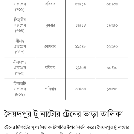
এক্সপ্রেস
রবিবার
০৬ঃ১৯
০৯ঃ৩৬
(৭৩২)
তিতুমীর
এক্সপ্রেস
বুধবার
১৬ঃ১৪
১৯ঃ৫০
(৭৩৪)
সীমান্ত
এক্সপ্রেস
সোমবার
১৯ঃ৪৮
২২ঃ৫০
(৭৪৮)
নীলসাগর
এক্সপ্রেস
রবিবার
২১ঃ০৪
০০ঃ১০
(৭৬৬)
চিলাহাটি
এক্সপ্রেস
শনিবার
০৭ঃ০৪
১০ঃ০০
(৮০৬)
সৈয়দপুর টু নাটোর ট্রেনের ভাড়া তালিকা
ট্রেনের টিকিটের মূল্য সিট ক্যাটাগরির উপর নির্ভর করে। সৈয়দপুর টু নাটোর