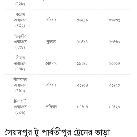
(৭২৮)
বরেন্দ্র
এক্সপ্রেস
রবিবার
০৬ঃ১৯
০৬ঃ৩৫
(৭৩২)
তিতুমীর
এক্সপ্রেস
বুধবার
১৬ঃ১৪
১৬ঃ৩০
(৭৩৪)
সীমান্ত
এক্সপ্রেস
সোমবার
১৯ঃ৪৮
২০ঃ০৫
(৭৪৮)
নীলসাগর
এক্সপ্রেস
রবিবার
২১ঃ০৪
২১ঃ২০
(৭৬৬)
চিলাহাটি
এক্সপ্রেস
শনিবার
০৭ঃ০৪
০৭ঃ২০
(৮০৬)
সৈয়দপুর টু পার্বতীপুর ট্রেনের ভাড়া