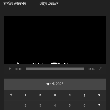
জনপ্রিয় লোকেশন
মেইল এক্সপ্রেস
ভিডিও
প্লেয়ার
00:00
03:44
আগস্ট 2026
শ
র
স
ম
ব
বৃ
শু
1
2
3
4
5
6
7