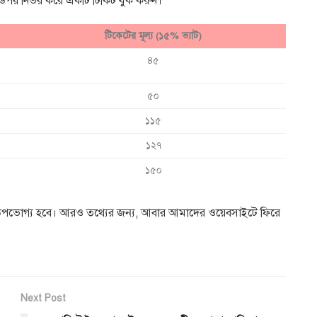
উপর নির্ভর করে একটি টিকিট বুক করুন।
টিকেটের মূল্য (১৫% ভ্যাট)
৪৫
৫০
১১৫
১২৭
১৫০
্রা উপভোগ্য হবে। আরও তথ্যের জন্য, আবার আমাদের ওয়েবসাইটে ফিরে
Next Post