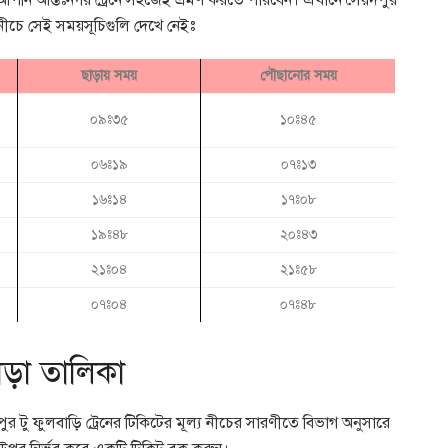
। আপনি আন্তঃনগর ট্রেনে সহজেই ভ্রমণ করতে পারবেন। এখানে সৈয়দপুর
 নীচে সেই সময়সূচিগুলি দেখে নেইঃ
ছাড়ায় সময়
পৌছানোর সময়
০৯ঃ৩৫
১০ঃ৪৫
০৬ঃ১৯
০৭ঃ১৩
১৬ঃ১৪
১৭ঃ০৮
১৯ঃ৪৮
২০ঃ৪৩
২১ঃ০৪
২১ঃ৫৮
০৭ঃ০৪
০৭ঃ৪৮
ভাড়া তালিকা
দপুর টু ফুলবাড়ি ট্রেনের টিকিটের মূল্য নীচের সারণীতে বিভাগ অনুসারে