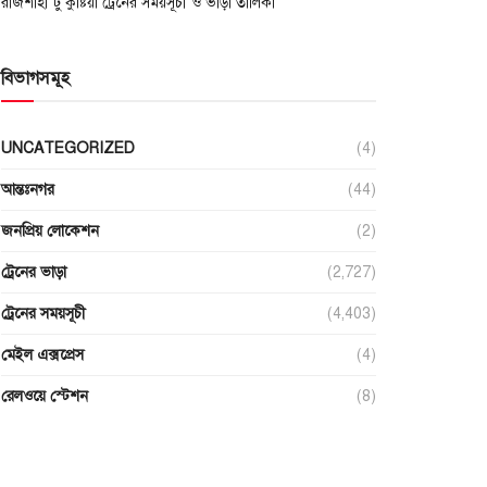
রাজশাহী টু কুষ্টিয়া ট্রেনের সময়সূচী ও ভাড়া তালিকা
বিভাগসমূহ
UNCATEGORIZED
(4)
আন্তঃনগর
(44)
জনপ্রিয় লোকেশন
(2)
ট্রেনের ভাড়া
(2,727)
ট্রেনের সময়সূচী
(4,403)
মেইল এক্সপ্রেস
(4)
রেলওয়ে স্টেশন
(8)