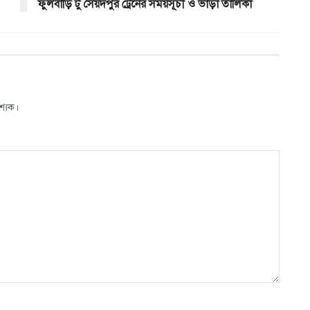
ফুলবাড়ি টু সৈয়দপুর ট্রেনের সময়সূচী ও ভাড়া তালিকা
শ্যক।