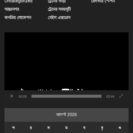
Uncategorized
ট্রেনের ভাড়া
রেলওয়ে স্টেশন
আন্তঃনগর
ট্রেনের সময়সূচী
জনপ্রিয় লোকেশন
মেইল এক্সপ্রেস
ভিডিও
প্লেয়ার
00:00
03:44
আগস্ট 2026
শ
র
স
ম
ব
বৃ
শু