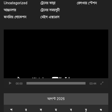
Uncategorized
ট্রেনের ভাড়া
রেলওয়ে স্টেশন
আন্তঃনগর
ট্রেনের সময়সূচী
জনপ্রিয় লোকেশন
মেইল এক্সপ্রেস
ভিডিও
প্লেয়ার
00:00
03:44
আগস্ট 2026
শ
র
স
ম
ব
বৃ
শু