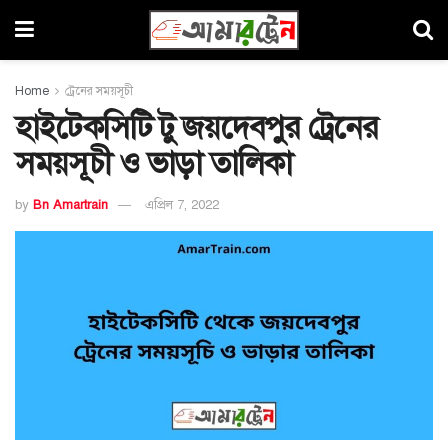
Home
ট্রেনের সময়সূচী
হাইটেকসিটি টু জয়দেবপুর ট্রেনের
সময়সূচী ও ভাড়া তালিকা
by
Bn Amartrain
এপ্রিল 7, 2022