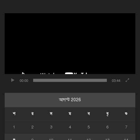
ভিডিও
প্লেয়ার
00:00
03:44
আগস্ট 2026
শ
র
স
ম
ব
বৃ
শু
1
2
3
4
5
6
7