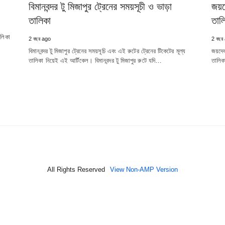
বিমানবন্দর টু মিজাপুর ট্রেনের সময়সূচী ও ভাড়া
জয়দ
তালিকা
তাল
ালিকা
2 বছর ago
2 বছর
বিমানবন্দর টু মিজাপুর ট্রেনের সময়সূচি এবং এই রুটের ট্রেনের টিকেটের মূল্য
জয়দেবপ
তালিকা নিয়েই এই আর্টিকেল। বিমানবন্দর টু মিজাপুর রুটে যদি…
তালিক
All Rights Reserved
View Non-AMP Version