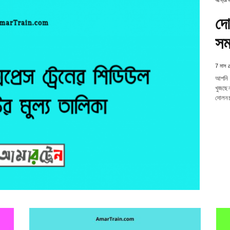
আন্তঃ
দো
সম
7 মাস 
আপনি ক
খুজছে
দোলনচ